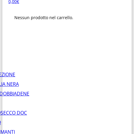
0,00
€
Nessun prodotto nel carrello.
EZIONE
LIA NERA
DOBBIADENE
SECCO DOC
O
MANTI