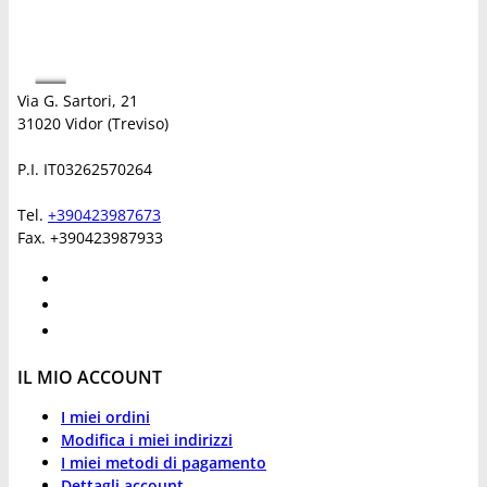
Via G. Sartori, 21
31020 Vidor (Treviso)
P.I. IT03262570264
Tel.
+390423987673
Fax. +390423987933
IL MIO ACCOUNT
I miei ordini
Modifica i miei indirizzi
I miei metodi di pagamento
Dettagli account