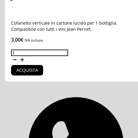
Cofanetto verticale in cartone lucido per 1 bottiglia.
Compatibile con tutti i vini Jean Pernet.
3,00
€
IVA inclusa
Astuccio
1
bottiglia
magnum
ACQUISTA
1,5L
Champagne
Jean
Pernet
quantità