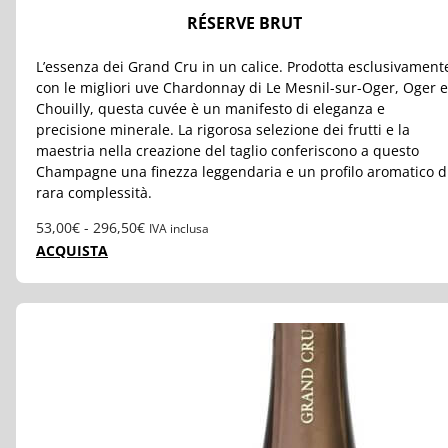
RÉSERVE BRUT
L’essenza dei Grand Cru in un calice. Prodotta esclusivament
con le migliori uve Chardonnay di Le Mesnil-sur-Oger, Oger e
Chouilly, questa cuvée è un manifesto di eleganza e
precisione minerale. La rigorosa selezione dei frutti e la
maestria nella creazione del taglio conferiscono a questo
Champagne una finezza leggendaria e un profilo aromatico d
rara complessità.
Fascia
53,00
€
-
296,50
€
IVA inclusa
di
ACQUISTA
prezzo:
da
53,00€
a
296,50€