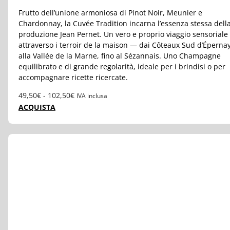
Frutto dell’unione armoniosa di Pinot Noir, Meunier e
Chardonnay, la Cuvée Tradition incarna l’essenza stessa dell
produzione Jean Pernet. Un vero e proprio viaggio sensoriale
attraverso i terroir de la maison — dai Côteaux Sud d’Éperna
alla Vallée de la Marne, fino al Sézannais. Uno Champagne
equilibrato e di grande regolarità, ideale per i brindisi o per
accompagnare ricette ricercate.
Fascia
49,50
€
-
102,50
€
IVA inclusa
di
ACQUISTA
prezzo:
da
49,50€
a
102,50€