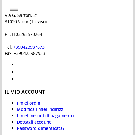
Via G. Sartori, 21
31020 Vidor (Treviso)
P.I. IT03262570264
Tel.
+390423987673
Fax. +390423987933
IL MIO ACCOUNT
I miei ordini
Modifica i miei indirizzi
I miei metodi di pagamento
Dettagli account
Password dimenticata?