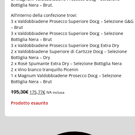
Bottiglia Nera – Brut.
All’interno della confezione trovi:
3 x Valdobbiadene Prosecco Superiore Docg – Selezione G&G
– Brut
3 x Valdobbiadene Prosecco Superiore Docg – Selezione
Bottiglia Nera – Brut
3 x Valdobbiadene Prosecco Superiore Docg Extra Dry
2 x Valdobbiadene Superiore di Cartizze Docg – Selezione
Bottiglia Nera – Dry
2 x Rosè Spumante Extra Dry – Selezione Bottiglia Nera
2 x Vino bianco tranquillo Picenin
1 x Magnum Valdobbiadene Prosecco Docg – Selezione
Bottiglia Nera – Brut
Il
Il
195,30
€
175,77
€
IVA inclusa
prezzo
prezzo
Prodotto esaurito
originale
attuale
era:
è:
195,30€.
175,77€.